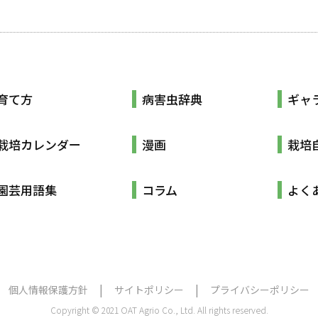
育て方
病害虫辞典
ギャ
栽培カレンダー
漫画
栽培
園芸用語集
コラム
よく
個人情報保護方針
サイトポリシー
プライバシーポリシー
Copyright © 2021 OAT Agrio Co., Ltd. All rights reserved.