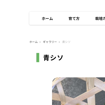
ホーム
育て方
栽培
ホーム
ギャラリー
青シソ
青シソ