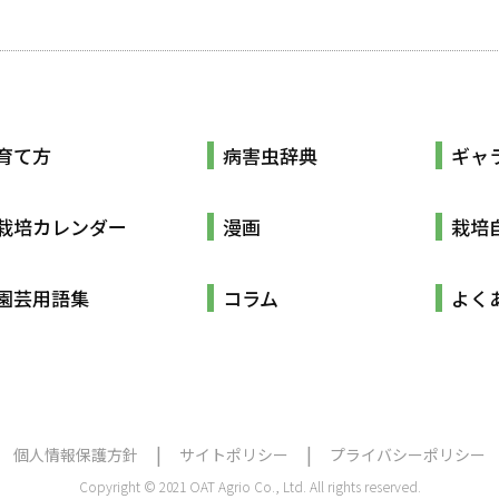
育て方
病害虫辞典
ギャ
栽培カレンダー
漫画
栽培
園芸用語集
コラム
よく
個人情報保護方針
サイトポリシー
プライバシーポリシー
Copyright © 2021 OAT Agrio Co., Ltd. All rights reserved.