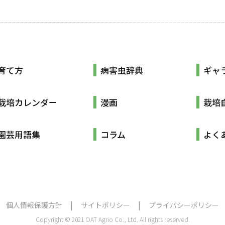
育て方
病害虫辞典
ギャ
栽培カレンダー
漫画
栽培
園芸用語集
コラム
よく
個人情報保護方針
サイトポリシー
プライバシーポリシー
Copyright © 2021 OAT Agrio Co., Ltd. All rights reserved.