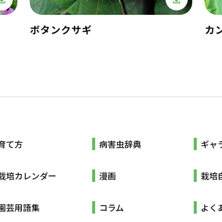
ボタンクサギ
カ
育て方
病害虫辞典
ギャ
栽培カレンダー
漫画
栽培
園芸用語集
コラム
よく