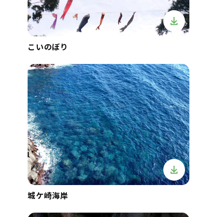
こいのぼり
城ケ崎海岸