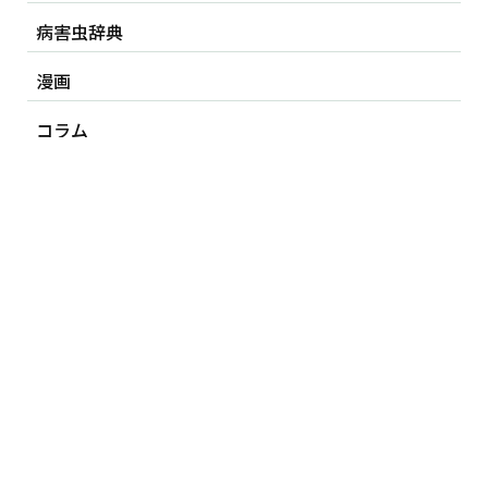
病害虫辞典
漫画
コラム
ギャラリー
栽培自由研究
よくある質問
製品情報
会社概要
個人情報保護方針
サイトポリシー
プライバシーポリシー