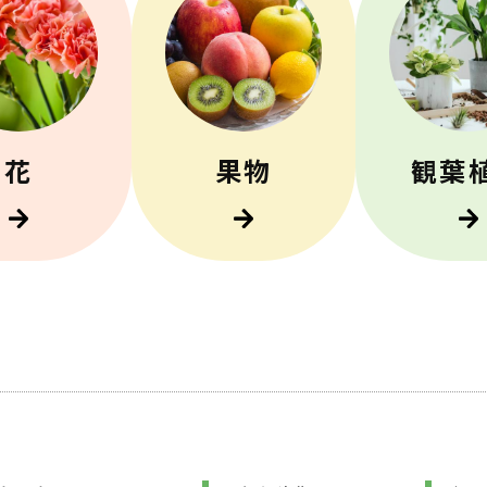
花
果物
観葉