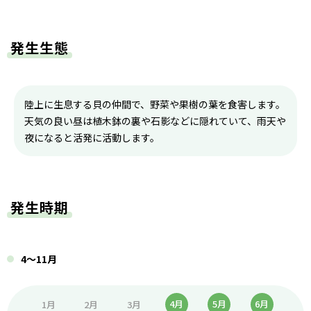
発生生態
陸上に生息する貝の仲間で、野菜や果樹の葉を食害します。
天気の良い昼は植木鉢の裏や石影などに隠れていて、雨天や
夜になると活発に活動します。
発生時期
4〜11月
4月
5月
6月
1月
2月
3月