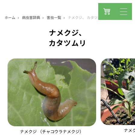
ホーム
病虫害辞典
害虫一覧
ナメクジ、 カタツムリ
ナメクジ、
カタツムリ
ナメ
ナメクジ （チャコウラナメクジ）