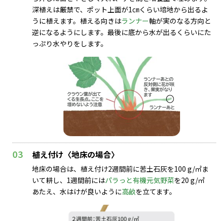
深植えは厳禁で、ポット上面が1㎝くらい培地から出るよ
うに植えます。植える向きは
ランナー
軸が実のなる方向と
逆になるようにします。最後に底から水が出るくらいにた
っぷり水やりをします。
03
植え付け〈地床の場合〉
地床の場合は、植え付け2週間前に苦土石灰を100 g/㎡ま
いて耕し、1週間前には
パラっと有機元気野菜
を20 g/㎡
あたえ、水はけが良いように
高畝
を立てます。