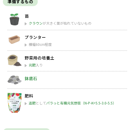
準備するもの
苗
クラウン
が大きく葉が枯れていないもの
プランター
横幅60cm程度
野菜用の培養土
元肥
入り
鉢底石
肥料
追肥
として
パラっと有機元気野菜（N-P-K=5.5-3.0-5.5）