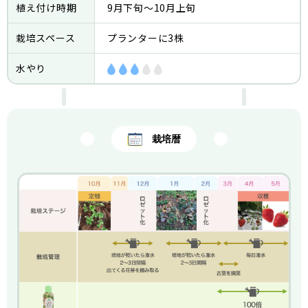
植え付け時期
9月下旬～10月上旬
栽培スペース
プランターに3株
水やり
栽培暦