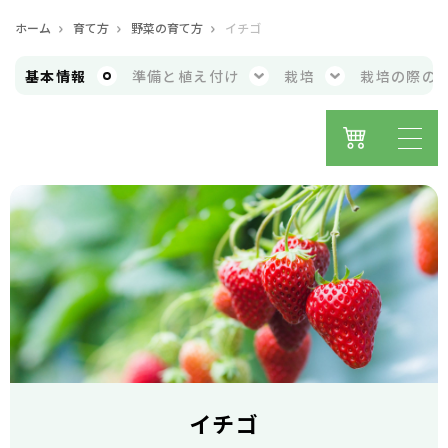
ホーム
育て方
野菜の育て方
イチゴ
基本
情報
準備と
植え付け
栽培
栽培の際の
イチゴ