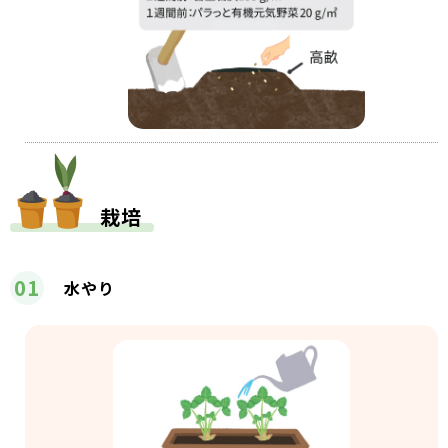
栽培
01
水やり