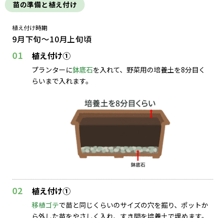
苗の準備と植え付け
植え付け時期
9月下旬～10月上旬頃
01
植え付け①
プランターに
鉢底石
を入れて、野菜用の培養土を8分目く
らいまで入れます。
02
植え付け①
移植ゴテ
で苗と同じくらいのサイズの穴を掘り、ポットか
ら外した苗をやさしく入れ、すき間を培養土で埋めます。