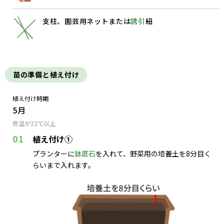
支柱、園芸用ネットまたは
誘引
紐
苗の準備と植え付け
植え付け時期
5月
夜温が22℃以上
01
植え付け①
プランターに
鉢底石
を入れて、野菜用の培養土を8分目く
らいまで入れます。