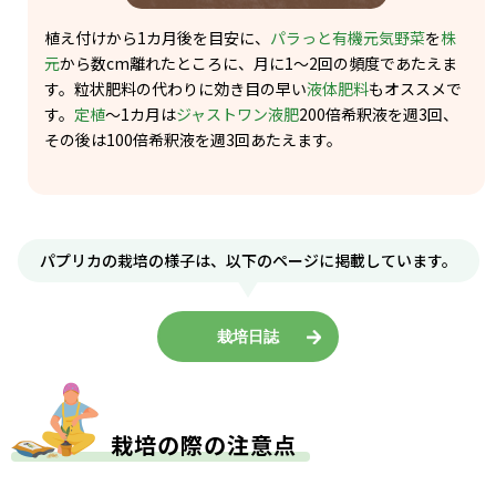
植え付けから1カ月後を目安に、
パラっと有機元気野菜
を
株
元
から数cm離れたところに、月に1～2回の頻度であたえま
す。粒状肥料の代わりに効き目の早い
液体肥料
もオススメで
す。
定植
～1カ月​は
ジャストワン液肥
200倍希釈液を​週3回、
その後は100倍希釈液を​週3回あたえます。
パプリカの栽培の様子は、
以下のページに掲載しています。
栽培日誌
栽培の際の注意点