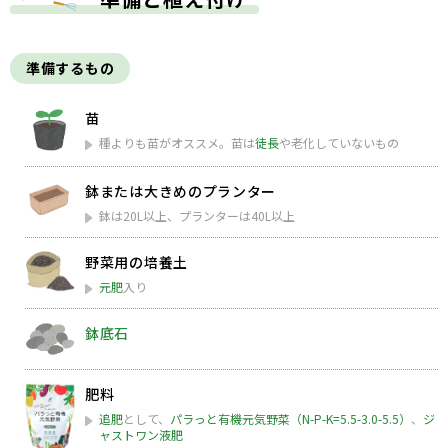
準備するもの
苗
種よりも苗がオススメ。苗は
徒長
や老化していないもの
鉢または大きめのプランター
鉢は20L以上、プランターは40L以上
野菜用の培養土
元肥
入り
鉢底石
肥料
追肥
として、
パラっと有機元気野菜（N-P-K=5.5-3.0-5.5）
、
ジ
ャストワン液肥