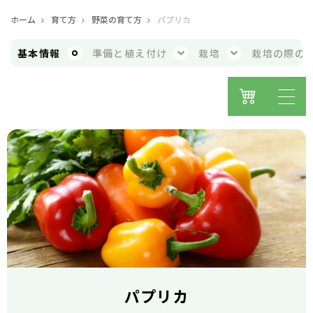
ホーム
育て方
野菜の育て方
パプリカ
基本
情報
準備と
植え付け
栽培
栽培の際の
パプリカ