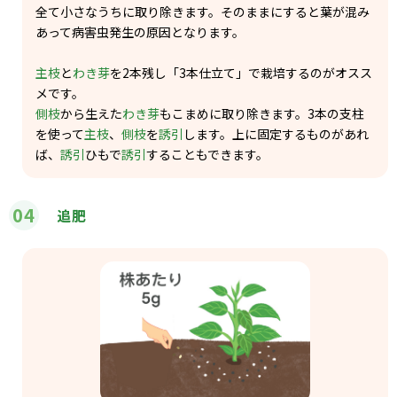
全て小さなうちに取り除きます。そのままにすると葉が混み
あって病害虫発生の原因となります。
主枝
と
わき芽
を2本残し「3本仕立て」で栽培するのがオスス
メです。
側枝
から生えた
わき芽
もこまめに取り除きます。3本の支柱
を使って
主枝
、
側枝
を
誘引
します。上に固定するものがあれ
ば、
誘引
ひもで
誘引
することもできます。
04
追肥