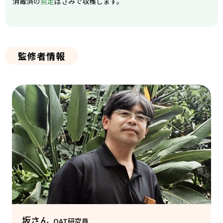
消毒済の
剪定
ばさみで収穫します。
監修者情報
坂さん
OAT研究員