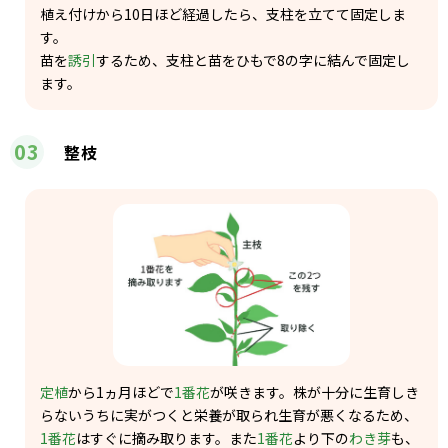
植え付けから10日ほど経過したら、支柱を立てて固定しま
す。
苗を
誘引
するため、支柱と苗をひもで8の字に結んで固定し
ます。
03
整枝
定植
から1ヵ月ほどで
1番花
が咲きます。株が十分に生育しき
らないうちに実がつくと栄養が取られ生育が悪くなるため、
1番花
はすぐに摘み取ります。また
1番花
より下の
わき芽
も、