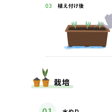
03
植え付け後
栽培
01
水やり