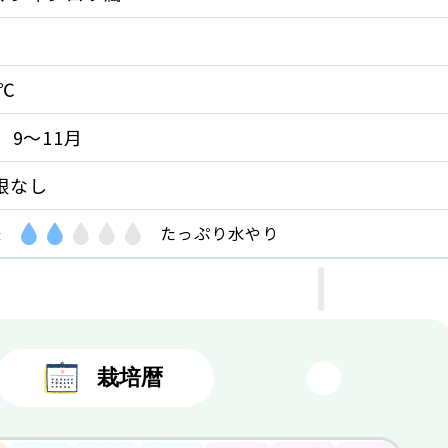
5℃
、9～11月
限なし
味
たっぷり
水やり
栽培暦