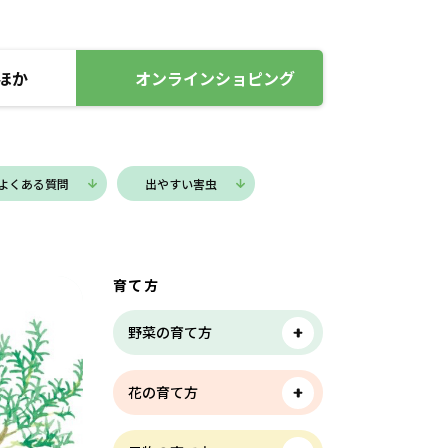
ほか
オンラインショピング
よくある
質問
出やすい
害虫
育て方
野菜の育て方
花の育て方