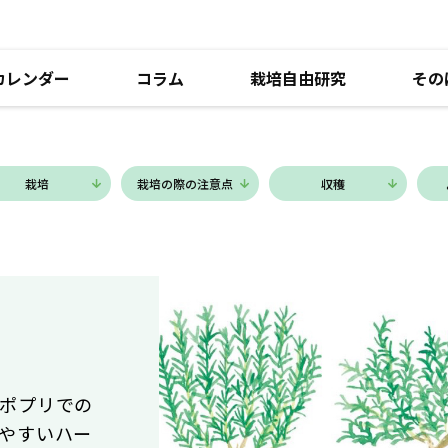
カレンダー
コラム
栽培自由研究
その
栽培
栽培の際の
注意点
収穫
ポプリでの
やすいハー