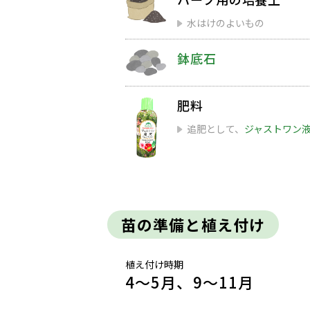
水はけのよいもの
鉢底石
肥料
追肥として、
ジャストワン
苗の準備と植え付け
植え付け時期
4～5月、9～11月