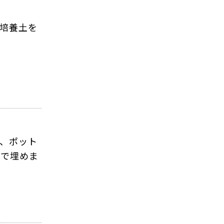
、培養土を
、ポット
土で埋めま