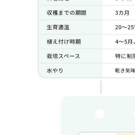
収穫までの期間
3カ月
生育適温
20～2
植え付け時期
4～5月
栽培スペース
特に制
水やり
乾き
気