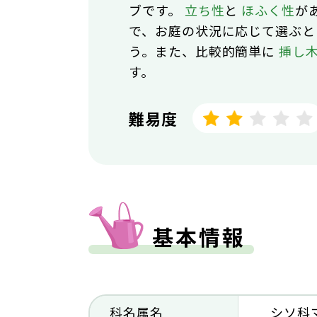
ブです。
立ち性
と
ほふく性
が
で、お庭の状況に応じて選ぶと
う。また、比較的簡単に
挿し
す。
難易度
基本情報
科名属名
シソ科