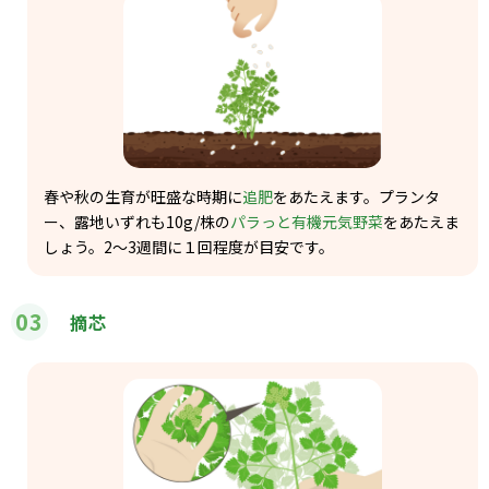
春や秋の生育が旺盛な時期に
追肥
をあたえます。プランタ
ー、露地いずれも10g/株の
パラっと有機元気野菜
をあたえま
しょう。2～3週間に１回程度が目安です。
03
摘芯