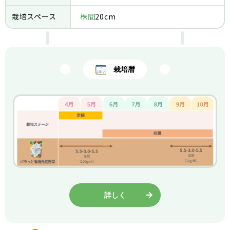
栽培スペース
株間
20cm
栽培暦
詳しく