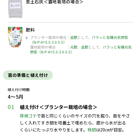
苦土石灰＜露地栽培の場合＞
肥料
プランター栽培の場合：
追肥
として、
パラっと有機元気野菜
（N-P-K=5.5-3.0-5.5）
露地栽培の場合 ：
元肥
、
追肥
として、
パラっと有機元気
野菜（N-P-K=5.5-3.0-5.5）
苗の準備と植え付け
植え付け時期
4～5月
01
植え付け＜プランター栽培の場合＞
移植ゴテ
で苗と同じくらいのサイズの穴を掘り、苗をやさ
しく入れてすき間を培養土で埋めたら、底から水が出る
くらいにたっぷり水やりをします。
株間
は20㎝が目安。