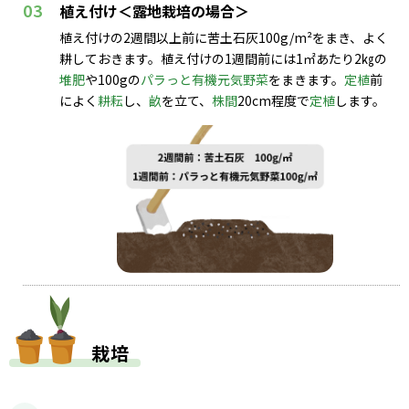
03
植え付け＜露地栽培の場合＞
植え付けの2週間以上前に苦土石灰100g/m²をまき、よく
耕しておきます。植え付けの1週間前には1㎡あたり2㎏の
堆肥
や100gの
パラっと有機元気野菜
をまきます。
定植
前
によく
耕耘
し、
畝
を立て、
株間
20cm程度で
定植
します。
栽培