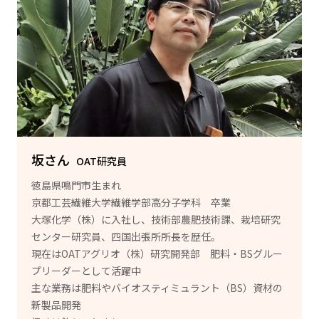
坂さん
OAT研究員
徳島県鳴門市生まれ
京都工芸繊維大学繊維学部高分子学科 卒業
大塚化学（株）に入社し、技術部農肥技術課、栽培研究
センター研究員、四国出張所所長を歴任。
現在はOATアグリオ（株）研究開発部 肥料・BSグルー
プリーダーとして活躍中
主な業務は肥料やバイオスティミュラント（BS）資材の
新製品開発