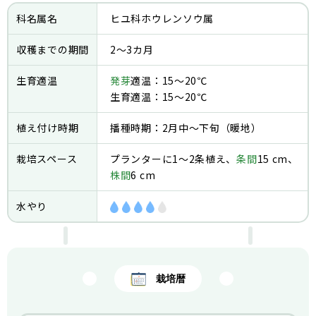
科名属名
ヒユ科ホウレンソウ属
収穫までの期間
2～3カ月
生育適温
発芽
適温：15～20℃
生育適温：15～20℃
植え付け時期
播種時期：2月中～下旬（暖地）
栽培スペース
プランターに1〜2条植え、
条間
15 cm、
株間
6 cm
水やり
栽培暦