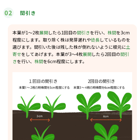
02
間引き
本葉が1〜2枚
展開
したら1回目の
間引き
を行い、
株間
を3cm
程度にします。取り除く株は発芽遅れや
徒長
しているものを
選びます。間引いた後は残した株が倒れないように根元に
土
寄せ
をしてあげます。本葉が3〜4枚
展開
したら2回目の
間引
き
を行い、
株間
を6cm程度にします。