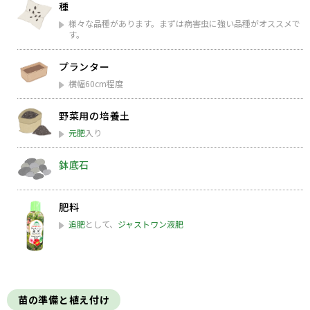
種
様々な品種があります。まずは病害虫に強い品種がオススメで
す。
プランター
横幅60cm程度​
野菜用の培養土
元肥
入り
鉢底石
肥料
追肥
として、
ジャストワン液肥
苗の準備と植え付け