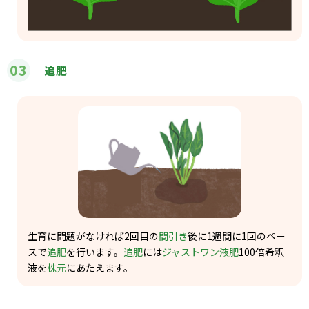
03
追肥
生育に問題がなければ2回目の
間引き
後に1週間に1回のペー
スで
追肥
を行います。
追肥
には
ジャストワン液肥
100倍希釈
液を
株元
にあたえます。