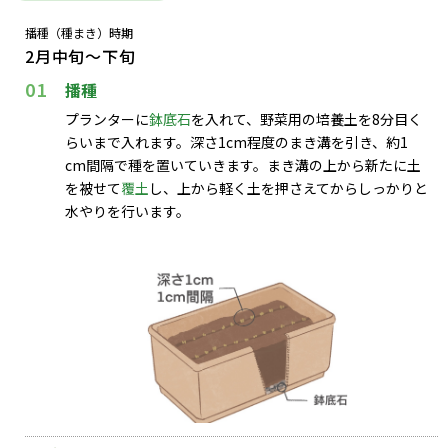
播種（種まき）時期
2月中旬～下旬
01
播種
プランターに
鉢底石
を入れて、野菜用の培養土を8分目く
らいまで入れます。深さ1cm程度のまき溝を引き、約1
cm間隔で種を置いていきます。まき溝の上から新たに土
を被せて
覆土
し、上から軽く土を押さえてからしっかりと
水やりを行います。