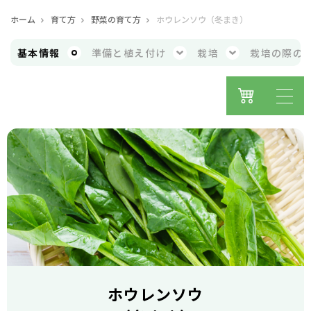
ホーム
育て方
野菜の育て方
ホウレンソウ（冬まき）
基本
情報
準備と
植え付け
栽培
栽培の際の
ホウレンソウ