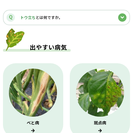
Q
トウ立ち
とは何ですか。
出やすい病気
べと病
斑点病